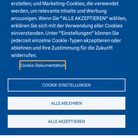
erstellen; und Marketing-Cookies, die verwendet
werden, um relevante Inhalte und Werbung
anzuzeigen. Wenn Sie "ALLE AKZEPTIEREN" wählen,
erklären Sie sich mit der Verwendung aller Cookies
Footer area one
einverstanden. Unter "Einstellungen" können Sie
jederzeit einzelne Cookie-Typen akzeptieren oder
ablehnen und Ihre Zustimmung für die Zukunft
widerrufen.
Footer area three
Heidelberger Akademie der Wissenschaften
Cookie-Dokumentation
Karlstraße 4
69117 Heidelberg
COOKIE-EINSTELLUNGEN
+49 6221 / 54 32 65
ALLE ABLEHNEN
hadw@hadw-bw.de
ALLE AKZEPTIEREN
Footer area two
Login Intranet
Presse