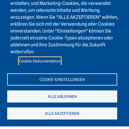
erstellen; und Marketing-Cookies, die verwendet
werden, um relevante Inhalte und Werbung
anzuzeigen. Wenn Sie "ALLE AKZEPTIEREN" wählen,
erklären Sie sich mit der Verwendung aller Cookies
Footer area one
einverstanden. Unter "Einstellungen" können Sie
jederzeit einzelne Cookie-Typen akzeptieren oder
ablehnen und Ihre Zustimmung für die Zukunft
widerrufen.
Footer area three
Heidelberger Akademie der Wissenschaften
Cookie-Dokumentation
Karlstraße 4
69117 Heidelberg
COOKIE-EINSTELLUNGEN
+49 6221 / 54 32 65
ALLE ABLEHNEN
hadw@hadw-bw.de
ALLE AKZEPTIEREN
Footer area two
Login Intranet
Presse