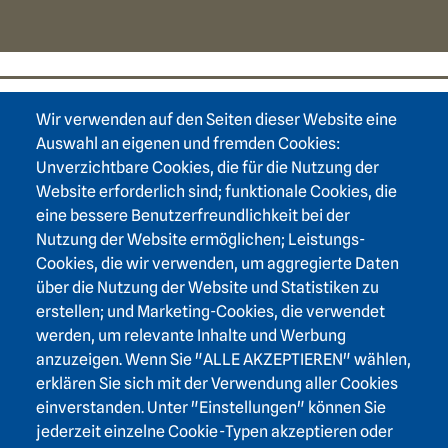
Wir verwenden auf den Seiten dieser Website eine
Footer area one
Auswahl an eigenen und fremden Cookies:
Unverzichtbare Cookies, die für die Nutzung der
Website erforderlich sind; funktionale Cookies, die
eine bessere Benutzerfreundlichkeit bei der
Nutzung der Website ermöglichen; Leistungs-
Footer area three
Heidelberger Akademie der Wissenschaften
Cookies, die wir verwenden, um aggregierte Daten
über die Nutzung der Website und Statistiken zu
Karlstraße 4
erstellen; und Marketing-Cookies, die verwendet
69117 Heidelberg
werden, um relevante Inhalte und Werbung
+49 6221 / 54 32 65
anzuzeigen. Wenn Sie "ALLE AKZEPTIEREN" wählen,
hadw@hadw-bw.de
erklären Sie sich mit der Verwendung aller Cookies
einverstanden. Unter "Einstellungen" können Sie
jederzeit einzelne Cookie-Typen akzeptieren oder
Footer area two
Login Intranet