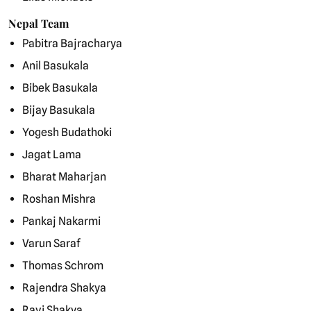
Nepal Team
Pabitra Bajracharya
Anil Basukala
Bibek Basukala
Bijay Basukala
Yogesh Budathoki
Jagat Lama
Bharat Maharjan
Roshan Mishra
Pankaj Nakarmi
Varun Saraf
Thomas Schrom
Rajendra Shakya
Ravi Shakya