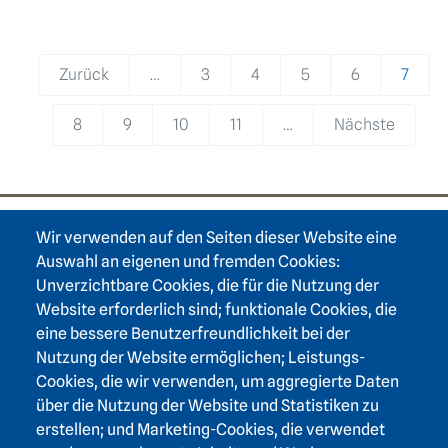
Pagination
Zurück
…
3
4
5
6
7
8
9
10
11
…
Nächste
Wir verwenden auf den Seiten dieser Website eine
Footer area one
Auswahl an eigenen und fremden Cookies:
Unverzichtbare Cookies, die für die Nutzung der
Website erforderlich sind; funktionale Cookies, die
eine bessere Benutzerfreundlichkeit bei der
Nutzung der Website ermöglichen; Leistungs-
Footer area three
Heidelberger Akademie der Wissenschaften
Cookies, die wir verwenden, um aggregierte Daten
über die Nutzung der Website und Statistiken zu
Karlstraße 4
erstellen; und Marketing-Cookies, die verwendet
69117 Heidelberg