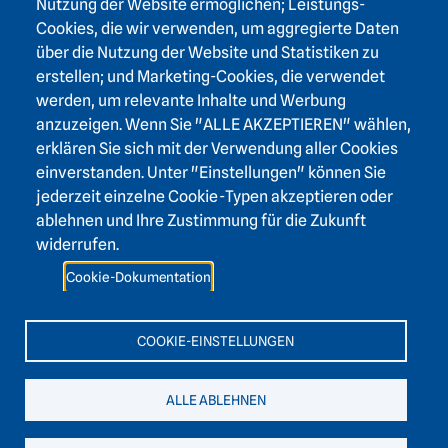
Nutzung der Website ermöglichen; Leistungs-
Footer area three
Heidelberger Akademie der Wissenschaften
Cookies, die wir verwenden, um aggregierte Daten
über die Nutzung der Website und Statistiken zu
Karlstraße 4
erstellen; und Marketing-Cookies, die verwendet
69117 Heidelberg
werden, um relevante Inhalte und Werbung
+49 6221 / 54 32 65
anzuzeigen. Wenn Sie "ALLE AKZEPTIEREN" wählen,
hadw@hadw-bw.de
erklären Sie sich mit der Verwendung aller Cookies
einverstanden. Unter "Einstellungen" können Sie
jederzeit einzelne Cookie-Typen akzeptieren oder
Footer area two
Login Intranet
ablehnen und Ihre Zustimmung für die Zukunft
Presse
widerrufen.
Förderverein
Cookie-Dokumentation
Kontakt
Barrierefreiheit
COOKIE-EINSTELLUNGEN
Leichte Sprache
ALLE ABLEHNEN