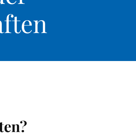
ften
ten?