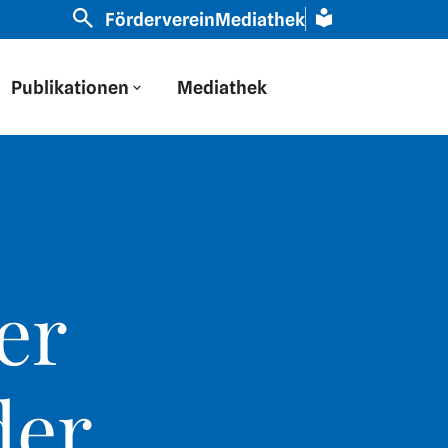
uropa durch eine russische Brille geschaut“ | Slavisti
Förderverein
Mediathek
Publikationen
Mediathek
er
der