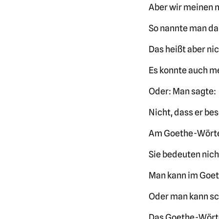
Aber wir meinen 
So nannte man da
Das heißt aber ni
Es konnte auch me
Oder: Man sagte: 
Nicht, dass er b
Am Goethe-Wörter
Sie bedeuten nich
Man kann im Goeth
Oder man kann sc
Das Goethe-Wörter