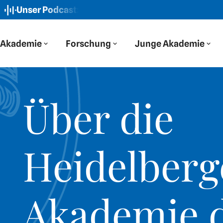
odcast: Der Blaue Salon
Neue Folge: „Wir haben auf Oste
Akademie
Forschung
Junge Akademie
Über die
Heidelberg
Akademie 