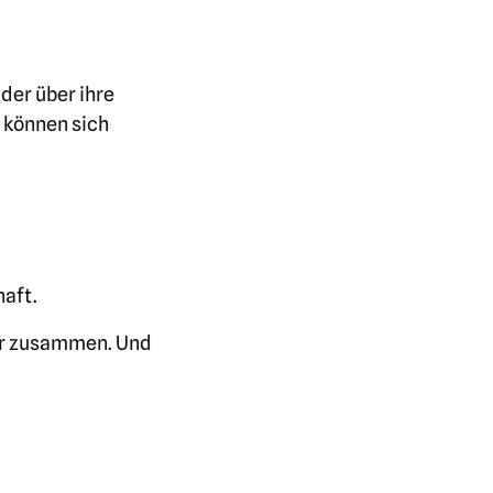
der über ihre
e können sich
haft.
er zusammen. Und