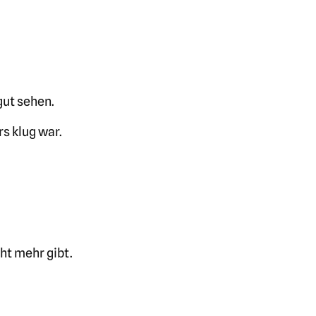
gut sehen.
s klug war.
.
ht mehr gibt.