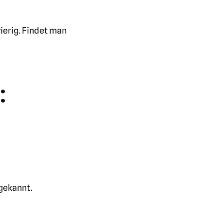
ierig. Findet man
:
gekannt.