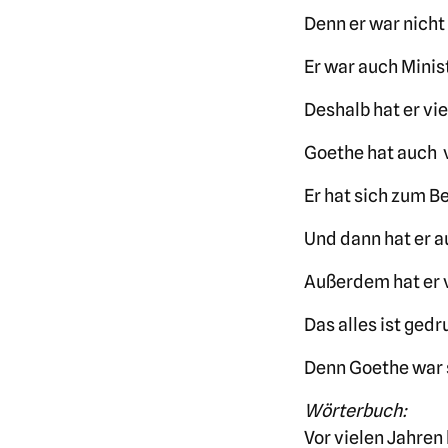
Denn er war nicht
Er war auch Minis
Deshalb hat er vi
Goethe hat auch 
Er hat sich zum Be
Und dann hat er 
Außerdem hat er v
Das alles ist ged
Denn Goethe war s
Wörterbuch:
Vor vielen Jahren