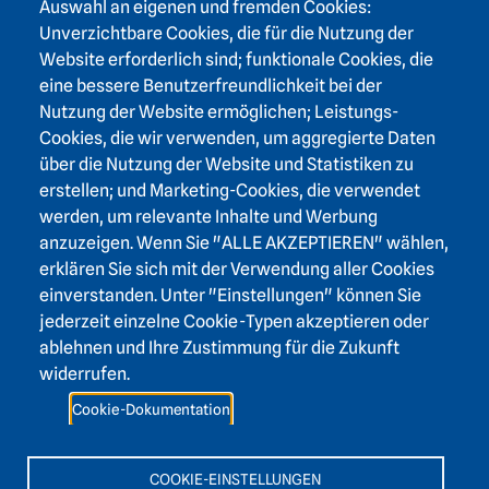
Auswahl an eigenen und fremden Cookies:
Unverzichtbare Cookies, die für die Nutzung der
Website erforderlich sind; funktionale Cookies, die
eine bessere Benutzerfreundlichkeit bei der
Nutzung der Website ermöglichen; Leistungs-
Footer area three
Heidelberger Akademie der Wissenschaften
Cookies, die wir verwenden, um aggregierte Daten
über die Nutzung der Website und Statistiken zu
Karlstraße 4
erstellen; und Marketing-Cookies, die verwendet
69117 Heidelberg
werden, um relevante Inhalte und Werbung
+49 6221 / 54 32 65
anzuzeigen. Wenn Sie "ALLE AKZEPTIEREN" wählen,
hadw@hadw-bw.de
erklären Sie sich mit der Verwendung aller Cookies
einverstanden. Unter "Einstellungen" können Sie
jederzeit einzelne Cookie-Typen akzeptieren oder
Footer area two
Login Intranet
ablehnen und Ihre Zustimmung für die Zukunft
Presse
widerrufen.
Förderverein
Cookie-Dokumentation
Kontakt
Barrierefreiheit
COOKIE-EINSTELLUNGEN
Leichte Sprache