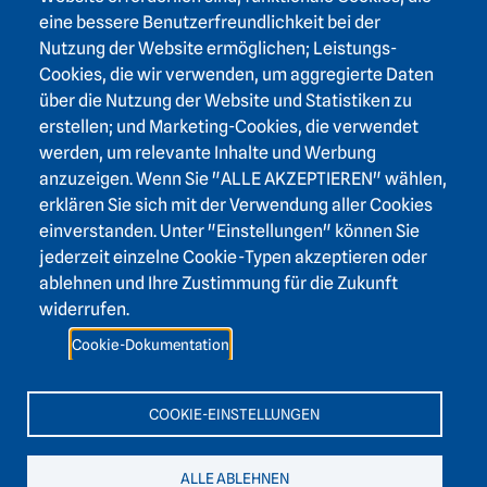
eine bessere Benutzerfreundlichkeit bei der
Nutzung der Website ermöglichen; Leistungs-
Footer area three
Heidelberger Akademie der Wissenschaften
Cookies, die wir verwenden, um aggregierte Daten
über die Nutzung der Website und Statistiken zu
Karlstraße 4
erstellen; und Marketing-Cookies, die verwendet
69117 Heidelberg
werden, um relevante Inhalte und Werbung
+49 6221 / 54 32 65
anzuzeigen. Wenn Sie "ALLE AKZEPTIEREN" wählen,
hadw@hadw-bw.de
erklären Sie sich mit der Verwendung aller Cookies
einverstanden. Unter "Einstellungen" können Sie
jederzeit einzelne Cookie-Typen akzeptieren oder
Footer area two
Login Intranet
ablehnen und Ihre Zustimmung für die Zukunft
Presse
widerrufen.
Förderverein
Cookie-Dokumentation
Kontakt
Barrierefreiheit
COOKIE-EINSTELLUNGEN
Leichte Sprache
ALLE ABLEHNEN