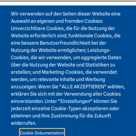
Wir verwenden auf den Seiten dieser Website eine
Footer area one
Auswahl an eigenen und fremden Cookies:
Unverzichtbare Cookies, die für die Nutzung der
Website erforderlich sind; funktionale Cookies, die
eine bessere Benutzerfreundlichkeit bei der
Nutzung der Website ermöglichen; Leistungs-
Footer area three
Heidelberger Akademie der Wissenschaften
Cookies, die wir verwenden, um aggregierte Daten
über die Nutzung der Website und Statistiken zu
Karlstraße 4
erstellen; und Marketing-Cookies, die verwendet
69117 Heidelberg
werden, um relevante Inhalte und Werbung
+49 6221 / 54 32 65
anzuzeigen. Wenn Sie "ALLE AKZEPTIEREN" wählen,
hadw@hadw-bw.de
erklären Sie sich mit der Verwendung aller Cookies
einverstanden. Unter "Einstellungen" können Sie
jederzeit einzelne Cookie-Typen akzeptieren oder
Footer area two
Login Intranet
ablehnen und Ihre Zustimmung für die Zukunft
Presse
widerrufen.
Förderverein
Cookie-Dokumentation