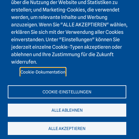
über die Nutzung der Website und Statistiken zu
Karlstraße 4
erstellen; und Marketing-Cookies, die verwendet
69117 Heidelberg
werden, um relevante Inhalte und Werbung
+49 6221 / 54 32 65
anzuzeigen. Wenn Sie "ALLE AKZEPTIEREN" wählen,
hadw@hadw-bw.de
erklären Sie sich mit der Verwendung aller Cookies
einverstanden. Unter "Einstellungen" können Sie
jederzeit einzelne Cookie-Typen akzeptieren oder
Footer area two
Login Intranet
ablehnen und Ihre Zustimmung für die Zukunft
Presse
widerrufen.
Förderverein
Cookie-Dokumentation
Kontakt
Barrierefreiheit
COOKIE-EINSTELLUNGEN
Leichte Sprache
ALLE ABLEHNEN
ALLE AKZEPTIEREN
Impressum
Datenschutz
Cookies