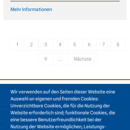
Mehr Informationen
Pagination
1
2
3
4
5
6
7
8
9
…
Nächste
Wir verwenden auf den Seiten dieser Website eine
Footer area one
Auswahl an eigenen und fremden Cookies:
Unverzichtbare Cookies, die für die Nutzung der
Website erforderlich sind; funktionale Cookies, die
eine bessere Benutzerfreundlichkeit bei der
Nutzung der Website ermöglichen; Leistungs-
Heidelberger Akademie der Wissenschaften