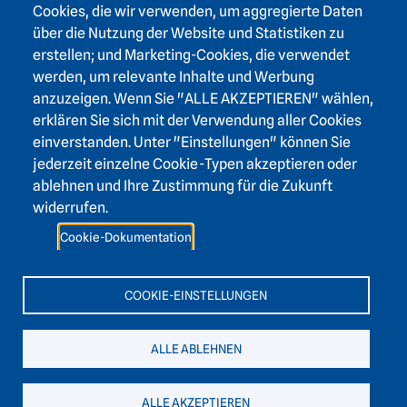
Footer area three
Cookies, die wir verwenden, um aggregierte Daten
über die Nutzung der Website und Statistiken zu
Karlstraße 4
erstellen; und Marketing-Cookies, die verwendet
69117 Heidelberg
werden, um relevante Inhalte und Werbung
+49 6221 / 54 32 65
anzuzeigen. Wenn Sie "ALLE AKZEPTIEREN" wählen,
hadw@hadw-bw.de
erklären Sie sich mit der Verwendung aller Cookies
einverstanden. Unter "Einstellungen" können Sie
jederzeit einzelne Cookie-Typen akzeptieren oder
Footer area two
Login Intranet
ablehnen und Ihre Zustimmung für die Zukunft
Presse
widerrufen.
Förderverein
Cookie-Dokumentation
Kontakt
Barrierefreiheit
COOKIE-EINSTELLUNGEN
Leichte Sprache
ALLE ABLEHNEN
ALLE AKZEPTIEREN