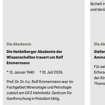
Die Akademie
Die A
Die Heidelberger Akademie der
Stefan
Wissenschaften trauert um Rolf
Amman
Emmermann
Für se
* 12. Januar 1940 † 10. Juli 2026
Erfors
der Ki
Prof. Dr. Dr. h.c. Rolf Emmermann war im
Thoma
Fachgebiet Mineralogie und Petrologie
zuletzt am GFZ Helmholtz-Zentrum für
Geoforschung in Potsdam tätig.