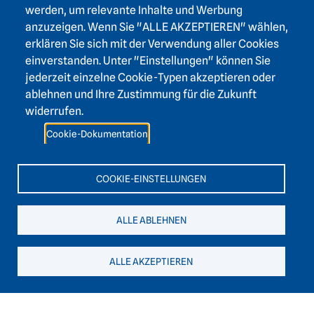
werden, um relevante Inhalte und Werbung
anzuzeigen. Wenn Sie "ALLE AKZEPTIEREN" wählen,
Aktuelle Forschungsprojekte
erklären Sie sich mit der Verwendung aller Cookies
einverstanden. Unter "Einstellungen" können Sie
Aktuelle Forschungsprojekte
jederzeit einzelne Cookie-Typen akzeptieren oder
ablehnen und Ihre Zustimmung für die Zukunft
widerrufen.
Edition
Cookie-Dokumentation
Religions- und rechtsgeschichtliche Quellen des
vormodernen Nepal
COOKIE-EINSTELLUNGEN
Ziel ist die digitale Bereitstellung und Edition eines
ALLE ABLEHNEN
umfangreichen Korpus von Dokumenten und Texten
zur Religions- und Rechtsgeschichte des
ALLE AKZEPTIEREN
vormodernen Nepals.
Mehr lesen