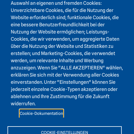
Footer area one
Auswahl an eigenen und fremden Cookies:
Unverzichtbare Cookies, die für die Nutzung der
Website erforderlich sind; funktionale Cookies, die
eine bessere Benutzerfreundlichkeit bei der
Nutzung der Website ermöglichen; Leistungs-
Footer area three
Heidelberger Akademie der Wissenschaften
Cookies, die wir verwenden, um aggregierte Daten
über die Nutzung der Website und Statistiken zu
Karlstraße 4
erstellen; und Marketing-Cookies, die verwendet
69117 Heidelberg
werden, um relevante Inhalte und Werbung
+49 6221 / 54 32 65
anzuzeigen. Wenn Sie "ALLE AKZEPTIEREN" wählen,
hadw@hadw-bw.de
erklären Sie sich mit der Verwendung aller Cookies
einverstanden. Unter "Einstellungen" können Sie
jederzeit einzelne Cookie-Typen akzeptieren oder
Footer area two
Login Intranet
ablehnen und Ihre Zustimmung für die Zukunft
Presse
widerrufen.
Förderverein
Cookie-Dokumentation
Kontakt
Barrierefreiheit
COOKIE-EINSTELLUNGEN
Leichte Sprache