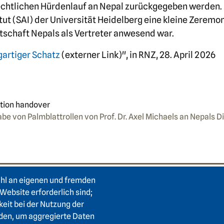
echtlichen Hürdenlauf an Nepal zurückgegeben werden. 
tut (SAI) der Universität Heidelberg eine kleine Zeremon
tschaft Nepals als Vertreter anwesend war.
gartiger Schatz
(externer Link)", in RNZ, 28. April 2026
e von Palmblattrollen von Prof. Dr. Axel Michaels an Nepals D
ahl an eigenen und fremden
e
Footer area two
F
Login Intranet
Hei
Website erforderlich sind;
keit bei der Nutzung der
Presse
Karl
den, um aggregierte Daten
Förderverein