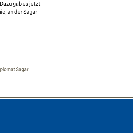
Dazu gab es jetzt
ie, an der Sagar
iplomat Sagar
ooter area three
delberger Akademie der Wissenschaften
straße 4