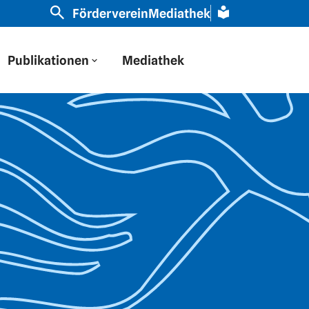
haben auf Osteuropa durch eine russische Brille gescha
Förderverein
Mediathek
Publikationen
Mediathek