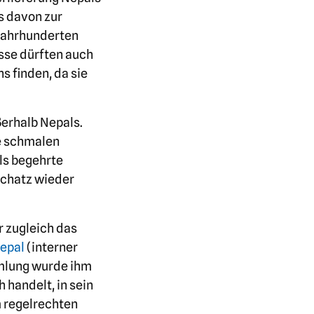
s davon zur
Jahrhunderten
sse dürften auch
 finden, da sie
ßerhalb Nepals.
e schmalen
ls begehrte
 Schatz wieder
r zugleich das
Nepal
(interner
mmlung wurde ihm
 handelt, in sein
m regelrechten