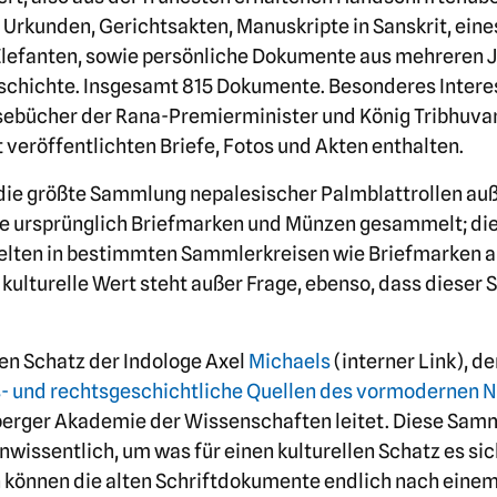
e Urkunden, Gerichtsakten, Manuskripte in Sanskrit, eine
lefanten, sowie persönliche Dokumente aus mehreren 
schichte. Insgesamt 815 Dokumente. Besonderes Intere
sebücher der Rana-Premierminister und König Tribhuvans
t veröffentlichten Briefe, Fotos und Akten enthalten.
 die größte Sammlung nepalesischer Palmblattrollen au
e ursprünglich Briefmarken und Münzen gesammelt; di
gelten in bestimmten Sammlerkreisen wie Briefmarken a
 kulturelle Wert steht außer Frage, ebenso, dass dieser
en Schatz der Indologe Axel
Michaels
(interner Link), de
s- und rechtsgeschichtliche Quellen des vormodernen 
lberger Akademie der Wissenschaften leitet. Diese Sa
nwissentlich, um was für einen kulturellen Schatz es sich
n können die alten Schriftdokumente endlich nach eine