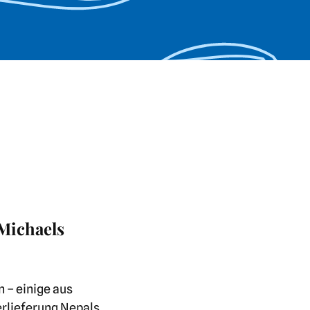
 Michaels
n – einige aus
erlieferung Nepals