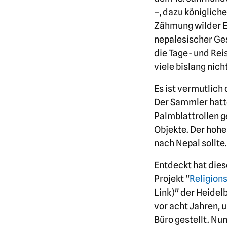
–, dazu königlich
Zähmung wilder E
nepalesischer Ge
die Tage- und Rei
viele bislang nich
Es ist vermutlich
Der Sammler hatt
Palmblattrollen 
Objekte. Der hohe
nach Nepal sollte.
Entdeckt hat dies
Projekt "
Religion
Link)" der Heide
vor acht Jahren, u
Büro gestellt. Nu