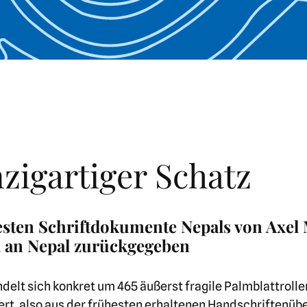
nzigartiger Schatz
testen Schriftdokumente Nepals von Axel
d an Nepal zurückgegeben
ndelt sich konkret um 465 äußerst fragile Palmblattrolle
rt, also aus der frühesten erhaltenen Handschriftenüb