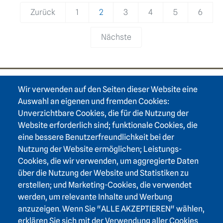
Zurück
1
2
3
4
5
6
Nächste
Wir verwenden auf den Seiten dieser Website eine
Footer area one
Auswahl an eigenen und fremden Cookies:
Unverzichtbare Cookies, die für die Nutzung der
Website erforderlich sind; funktionale Cookies, die
eine bessere Benutzerfreundlichkeit bei der
Nutzung der Website ermöglichen; Leistungs-
Footer area three
Heidelberger Akademie der Wissenschaften
Cookies, die wir verwenden, um aggregierte Daten
über die Nutzung der Website und Statistiken zu
Karlstraße 4
erstellen; und Marketing-Cookies, die verwendet
69117 Heidelberg
werden, um relevante Inhalte und Werbung
+49 6221 / 54 32 65
anzuzeigen. Wenn Sie "ALLE AKZEPTIEREN" wählen,
hadw@hadw-bw.de
erklären Sie sich mit der Verwendung aller Cookies