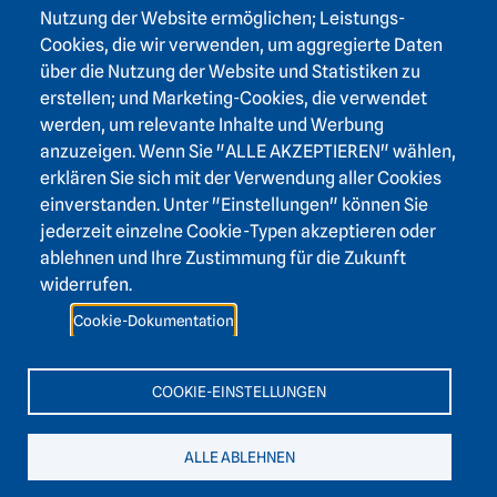
Nutzung der Website ermöglichen; Leistungs-
Footer area three
Heidelberger Akademie der Wissenschaften
Cookies, die wir verwenden, um aggregierte Daten
über die Nutzung der Website und Statistiken zu
Karlstraße 4
erstellen; und Marketing-Cookies, die verwendet
69117 Heidelberg
werden, um relevante Inhalte und Werbung
+49 6221 / 54 32 65
anzuzeigen. Wenn Sie "ALLE AKZEPTIEREN" wählen,
hadw@hadw-bw.de
erklären Sie sich mit der Verwendung aller Cookies
einverstanden. Unter "Einstellungen" können Sie
jederzeit einzelne Cookie-Typen akzeptieren oder
Footer area two
Login Intranet
ablehnen und Ihre Zustimmung für die Zukunft
Presse
widerrufen.
Förderverein
Cookie-Dokumentation
Kontakt
Barrierefreiheit
COOKIE-EINSTELLUNGEN
Leichte Sprache
ALLE ABLEHNEN