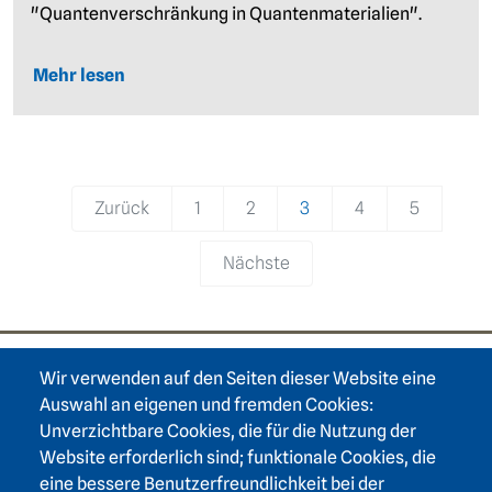
"Quantenverschränkung in Quantenmaterialien".
Mehr lesen
Pagination
Zurück
1
2
3
4
5
Nächste
Wir verwenden auf den Seiten dieser Website eine
Footer area one
Auswahl an eigenen und fremden Cookies:
Unverzichtbare Cookies, die für die Nutzung der
Website erforderlich sind; funktionale Cookies, die
eine bessere Benutzerfreundlichkeit bei der