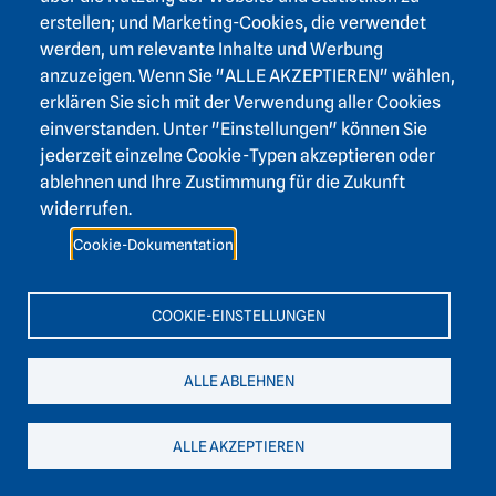
фразеологических модификаций в тексте
erstellen; und Marketing-Cookies, die verwendet
[Pragmastilistische Funktionen phraseologischer
werden, um relevante Inhalte und Werbung
Modifikationen im Text – russ.].
In: Сборник
anzuzeigen. Wenn Sie "ALLE AKZEPTIEREN" wählen,
материалов международной языковедческой
erklären Sie sich mit der Verwendung aller Cookies
конференции «Проблемы семантического
einverstanden. Unter "Einstellungen" können Sie
описания единиц языка и речи», Минск, 10-12.11.1998.
jederzeit einzelne Cookie-Typen akzeptieren oder
Минск, 1999. C. 55-59.
ablehnen und Ihre Zustimmung für die Zukunft
widerrufen.
Ptashnyk, Stefaniya:
Phraseologische Modifikationen in
der Sprache der Presse (am Beispiel der
Cookie-Dokumentation
Wochenzeitungen „Die Woche“ und „Die Zeit“).
In:
Німецька мова в сучасному світі. Матеріали
COOKIE-EINSTELLUNGEN
доповідей міжнародної наукової конференції,
Дрогобич, 7-9.05.1998. Дрогобич, 2000. C. 62-67.
ALLE ABLEHNEN
Varia
ALLE AKZEPTIEREN
Ptashnyk, Stefaniya (2022):
Die Darstellung der