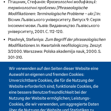
Пташник, Стефанія:
Фразеологiчні модифiкацiї:
термінологічні проблеми [Phraseologische
Modifikationen: Terminologische Probleme – ukr.].
In:
Вісник Львівського університету. Випуск 9: Серія
іноземні мови. Львів: Видавництво Львівського
університету, 2001. С. 112-120.
Ptashnyk, Stefaniya:
Zum Begriff der phraseologischen
Modifikationen.
In: Kwartalnik neofilologiczny. Zeszyt
3/2000. Warszawa: Polska akademija nauk, 2000. S.
301-310.
Пташник С.Б.:
Текстотвірні функції фразеологічних
Wir verwenden auf den Seiten dieser Website eine
модифікацій у газетному тексті [Textkonstituierende
Auswahl an eigenen und fremden Cookies:
Funktionen phraseologischer Modifikationen in den
Unverzichtbare Cookies, die für die Nutzung der
Zeitungstexten – ukr.].
In: Науковий вісник
Website erforderlich sind; funktionale Cookies, die
Чернівецького університету. Випуск 98: Германська
eine bessere Benutzerfreundlichkeit bei der
філологія. Чернівці: Видавництво Чернівецького
Nutzung der Website ermöglichen; Leistungs-
університету, 2000. С. 94-105.
Cookies, die wir verwenden, um aggregierte Daten
Пташник С.Б.:
Прагмастилистические функции
über die Nutzung der Website und Statistiken zu