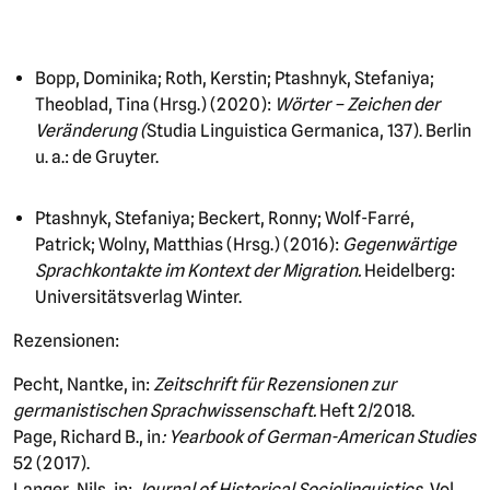
Bopp, Dominika; Roth, Kerstin; Ptashnyk, Stefaniya;
Theoblad, Tina (Hrsg.) (2020):
Wörter – Zeichen der
Veränderung (
Studia Linguistica Germanica, 137). Berlin
u. a.: de Gruyter.
Ptashnyk, Stefaniya; Beckert, Ronny; Wolf-Farré,
Patrick; Wolny, Matthias (Hrsg.) (2016):
Gegenwärtige
Sprachkontakte im Kontext der Migration.
Heidelberg:
Universitätsverlag Winter.
Rezensionen:
Pecht, Nantke, in:
Zeitschrift für Rezensionen zur
germanistischen Sprachwissenschaft.
Heft 2/2018.
Page, Richard B., in
: Yearbook of German-American Studies
52 (2017).
Langer, Nils, in:
Journal of Historical Sociolinguistics
, Vol.