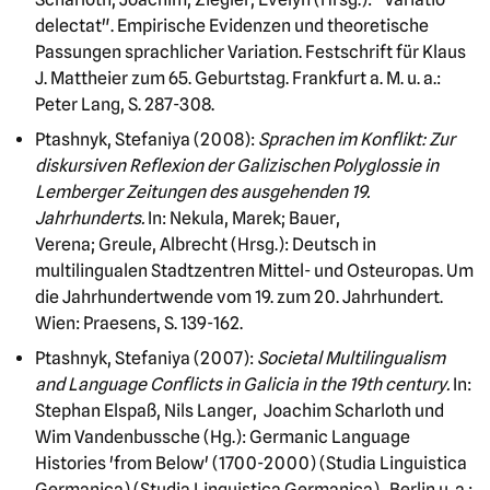
delectat". Empirische Evidenzen und theoretische
Passungen sprachlicher Variation. Festschrift für Klaus
J. Mattheier zum 65. Geburtstag. Frankfurt a. M. u. a.:
Peter Lang, S. 287-308.
Ptashnyk, Stefaniya (2008):
Sprachen im Konflikt: Zur
diskursiven Reflexion der Galizischen Polyglossie in
Lemberger Zeitungen des ausgehenden 19.
Jahrhunderts.
In: Nekula, Marek; Bauer,
Verena; Greule, Albrecht (Hrsg.): Deutsch in
multilingualen Stadtzentren Mittel- und Osteuropas. Um
die Jahrhundertwende vom 19. zum 20. Jahrhundert.
Wien: Praesens, S. 139-162.
Ptashnyk, Stefaniya (2007):
Societal Multilingualism
and Language Conflicts in Galicia in the 19th century.
In:
Stephan Elspaß, Nils Langer, Joachim Scharloth und
Wim Vandenbussche (Hg.): Germanic Language
Histories 'from Below' (1700-2000) (Studia Linguistica
Germanica) (Studia Linguistica Germanica). Berlin u. a.: