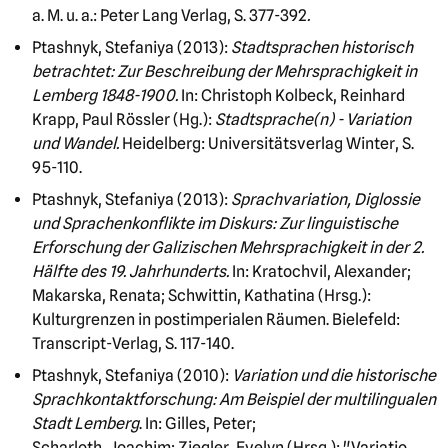
a. M. u. a.: Peter Lang Verlag, S. 377-392
.
Ptashnyk, Stefaniya (2013):
Stadtsprachen historisch
betrachtet: Zur Beschreibung der Mehrsprachigkeit in
Lemberg 1848-1900.
In: Christoph Kolbeck, Reinhard
Krapp, Paul Rössler (Hg.):
Stadtsprache(n) - Variation
und Wandel.
Heidelberg: Universitätsverlag Winter, S.
95-110.
Ptashnyk, Stefaniya (2013):
Sprachvariation, Diglossie
und Sprachenkonflikte im Diskurs: Zur linguistische
Erforschung der Galizischen Mehrsprachigkeit in der 2.
Hälfte des 19. Jahrhunderts.
In: Kratochvil, Alexander;
Makarska, Renata; Schwittin, Kathatina (Hrsg.):
Kulturgrenzen in postimperialen Räumen. Bielefeld:
Transcript-Verlag, S. 117-140.
Ptashnyk, Stefaniya (2010):
Variation und die historische
Sprachkontaktforschung: Am Beispiel der multilingualen
Stadt Lemberg
. In: Gilles, Peter;
Scharloth, Joachim; Ziegler, Evelyn (Hrsg.): "Variatio