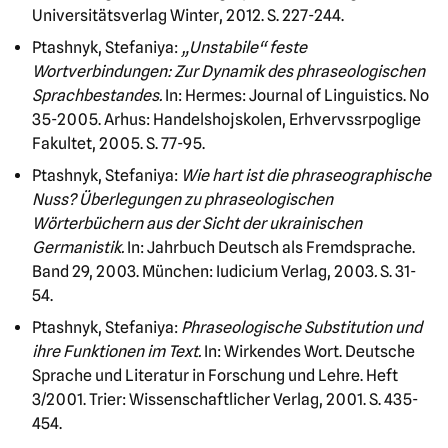
Universitätsverlag Winter, 2012. S. 227-244.
Ptashnyk, Stefaniya:
„Unstabile“ feste
Wortverbindungen: Zur Dynamik des phraseologischen
Sprachbestandes.
In: Hermes: Journal of Linguistics. No
35-2005. Arhus: Handelshojskolen, Erhvervssrpoglige
Fakultet, 2005. S. 77-95.
Ptashnyk, Stefaniya:
Wie hart ist die phraseographische
Nuss? Überlegungen zu phraseologischen
Wörterbüchern aus der Sicht der ukrainischen
Germanistik.
In: Jahrbuch Deutsch als Fremdsprache.
Band 29, 2003. München: Iudicium Verlag, 2003
.
S. 31-
54.
Ptashnyk, Stefaniya:
Phraseologische Substitution und
ihre Funktionen im Text.
In: Wirkendes Wort. Deutsche
Sprache und Literatur in Forschung und Lehre. Heft
3/2001. Trier: Wissenschaftlicher Verlag, 2001. S. 435-
454.