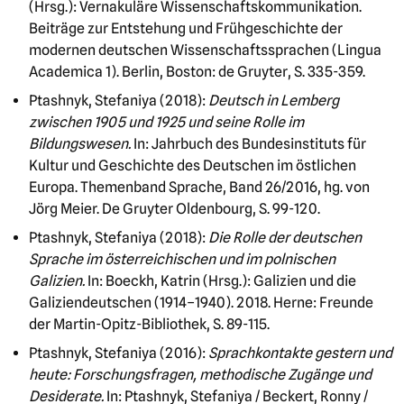
(Hrsg.): Vernakuläre Wissenschaftskommunikation.
Beiträge zur Entstehung und Frühgeschichte der
modernen deutschen Wissenschaftssprachen (Lingua
Academica 1). Berlin, Boston: de Gruyter, S. 335-359.
Ptashnyk, Stefaniya (2018):
Deutsch in Lemberg
zwischen 1905 und 1925 und seine Rolle im
Bildungswesen.
In: Jahrbuch des Bundesinstituts für
Kultur und Geschichte des Deutschen im östlichen
Europa. Themenband Sprache, Band 26/2016, hg. von
Jörg Meier. De Gruyter Oldenbourg, S. 99-120.
Ptashnyk, Stefaniya (2018):
Die Rolle der deutschen
Sprache im österreichischen und im polnischen
Galizien.
In: Boeckh, Katrin (Hrsg.): Galizien und die
Galiziendeutschen (1914–1940). 2018. Herne: Freunde
der Martin-Opitz-Bibliothek, S. 89-115.
Ptashnyk, Stefaniya (2016):
Sprachkontakte gestern und
heute: Forschungsfragen, methodische Zugänge und
Desiderate.
In: Ptashnyk, Stefaniya / Beckert, Ronny /