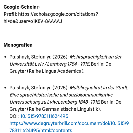
Google-Scholar-
Profil
: https://scholar.google.com/citations?
hl=de&user=o1K8V-8AAAAJ
Monografien
Ptashnyk, Stefaniya (2026):
Mehrsprachigkeit an der
Universität Lviv / Lemberg 1784 - 1918
. Berlin: De
Gruyter (Reihe Lingua Academica).
Ptashnyk, Stefaniya (2025):
Multilingualität in der Stadt.
Eine sprachhistorische und soziokommunikative
Untersuchung zu Lviv/Lemberg 1848–1918
. Berlin: De
Gruyter (Reihe Germanistische Linguistik).
DOI:
10.1515/9783111624495
https://www.degruyterbrill.com/document/doi/10.1515/9
783111624495/html#contents