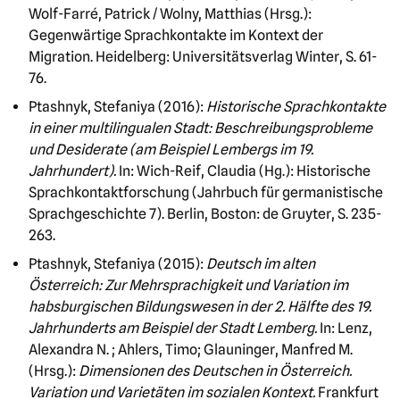
Wolf-Farré, Patrick / Wolny, Matthias (Hrsg.):
Gegenwärtige Sprachkontakte im Kontext der
Migration. Heidelberg: Universitätsverlag Winter, S. 61-
76.
Ptashnyk, Stefaniya (2016):
Historische Sprachkontakte
in einer multilingualen Stadt: Beschreibungsprobleme
und Desiderate (am Beispiel Lembergs im 19.
Jahrhundert).
In: Wich-Reif, Claudia (Hg.): Historische
Sprachkontaktforschung (Jahrbuch für germanistische
Sprachgeschichte 7). Berlin, Boston: de Gruyter, S. 235-
263.
Ptashnyk, Stefaniya (2015):
Deutsch im alten
Österreich: Zur Mehrsprachigkeit und Variation im
habsburgischen Bildungswesen in der 2. Hälfte des 19.
Jahrhunderts am Beispiel der Stadt Lemberg.
In: Lenz,
Alexandra N. ; Ahlers, Timo; Glauninger, Manfred M.
(Hrsg.):
Dimensionen des Deutschen in Österreich.
Variation und Varietäten im sozialen Kontext.
Frankfurt