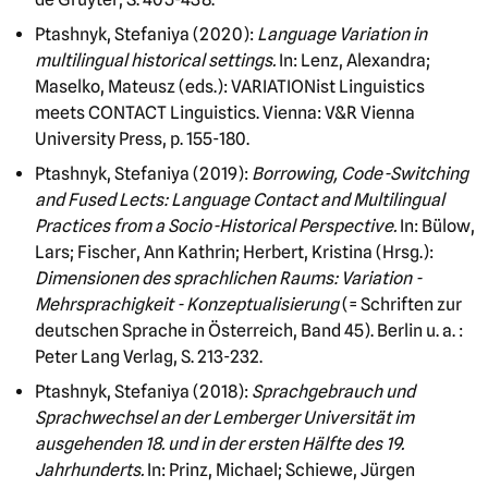
Ptashnyk, Stefaniya (2020):
Language Variation in
multilingual historical settings.
In: Lenz, Alexandra;
Maselko, Mateusz (eds.): VARIATIONist Linguistics
meets CONTACT Linguistics. Vienna: V&R Vienna
University Press, p. 155-180.
Ptashnyk, Stefaniya (2019):
Borrowing, Code-Switching
and Fused Lects: Language Contact and Multilingual
Practices from a Socio-Historical Perspective.
In: Bülow,
Lars; Fischer, Ann Kathrin; Herbert, Kristina (Hrsg.):
Dimensionen des sprachlichen Raums: Variation -
Mehrsprachigkeit - Konzeptualisierung
(= Schriften zur
deutschen Sprache in Österreich, Band 45). Berlin u. a. :
Peter Lang Verlag, S. 213-232.
Ptashnyk, Stefaniya (2018):
Sprachgebrauch und
Sprachwechsel an der Lemberger Universität im
ausgehenden 18. und in der ersten Hälfte des 19.
Jahrhunderts.
In: Prinz, Michael; Schiewe, Jürgen