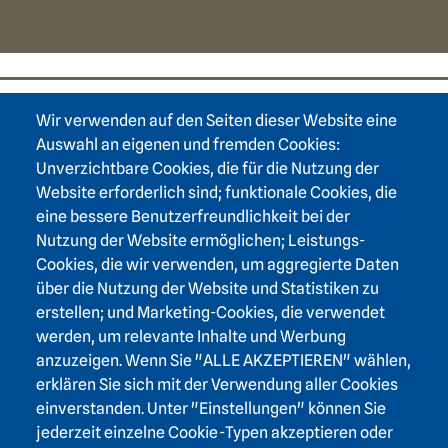
Wir verwenden auf den Seiten dieser Website eine
Footer area one
Auswahl an eigenen und fremden Cookies:
Unverzichtbare Cookies, die für die Nutzung der
Website erforderlich sind; funktionale Cookies, die
eine bessere Benutzerfreundlichkeit bei der
Nutzung der Website ermöglichen; Leistungs-
Footer area three
Heidelberger Akademie der Wissenschaften
Cookies, die wir verwenden, um aggregierte Daten
über die Nutzung der Website und Statistiken zu
Karlstraße 4
erstellen; und Marketing-Cookies, die verwendet
69117 Heidelberg
werden, um relevante Inhalte und Werbung
+49 6221 / 54 32 65
anzuzeigen. Wenn Sie "ALLE AKZEPTIEREN" wählen,
hadw@hadw-bw.de
erklären Sie sich mit der Verwendung aller Cookies
einverstanden. Unter "Einstellungen" können Sie
jederzeit einzelne Cookie-Typen akzeptieren oder
Login Intranet