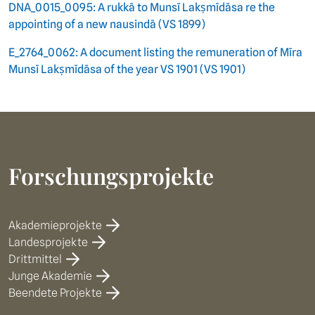
DNA_0015_0095: A rukkā to Munsī Lakṣmīdāsa re the
appointing of a new nausindā (VS 1899)
E_2764_0062: A document listing the remuneration of Mīra
Munsī Lakṣmīdāsa of the year VS 1901 (VS 1901)
Forschungsprojekte
Akademieprojekte
Landesprojekte
Drittmittel
Junge Akademie
Beendete Projekte