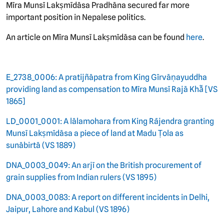
Mīra Munsī Lakṣmīdāsa Pradhāna secured far more
important position in Nepalese politics.
An article on Mīra Munsī Lakṣmīdāsa can be found
here
.
E_2738_0006: A pratijñāpatra from King Gīrvāṇayuddha
providing land as compensation to Mīra Munsī Rajā Khā̃ [VS
1865]
LD_0001_0001: A lālamohara from King Rājendra granting
Munsī Lakṣmīdāsa a piece of land at Madu Ṭola as
sunābirtā (VS 1889)
DNA_0003_0049: An arjī on the British procurement of
grain supplies from Indian rulers (VS 1895)
DNA_0003_0083: A report on different incidents in Delhi,
Jaipur, Lahore and Kabul (VS 1896)