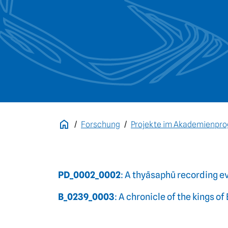
Forschung
Projekte im Akademienp
PD_0002_0002
: A thyāsaphū recording ev
B_0239_0003
: A chronicle of the kings o