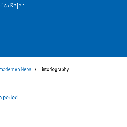
ic / Rajan
rmodernen Nepal
Historiography
a period