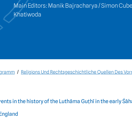
Main Editors: Manik Bajracharya / Simon Cubel
Khatiwoda
rogramm
Religions Und Rechtsgeschichtliche Quellen Des Vo
ents in the history of the Luthāma Guṭhī in the early Śāh
f England