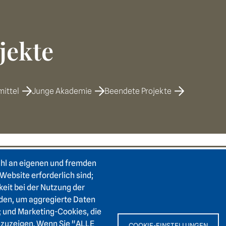
jekte
mittel
Junge Akademie
Beendete Projekte
ahl an eigenen und fremden
e
Footer area two
F
Login Intranet
Hei
Website erforderlich sind;
Presse
keit bei der Nutzung der
Karl
den, um aggregierte Daten
Förderverein
6911
; und Marketing-Cookies, die
Kontakt
nzuzeigen. Wenn Sie "ALLE
COOKIE-EINSTELLUNGEN