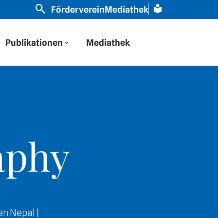
r haben auf Osteuropa durch eine russische Brille gesch
Förderverein
Mediathek
Publikationen
Mediathek
aphy
n Nepal |