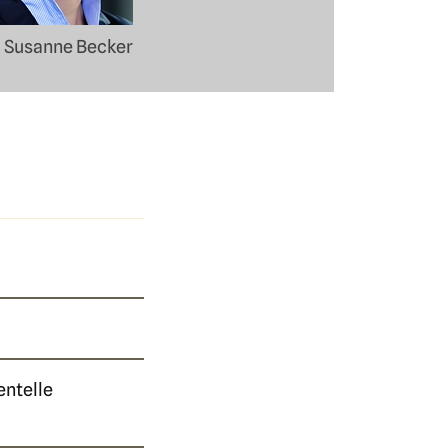
: Susanne Becker
entelle