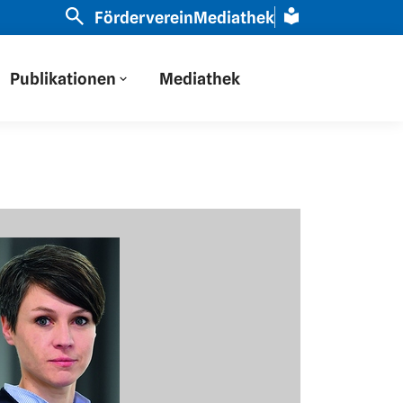
eine russische Brille geschaut“ | Slavistin Schamma Sc
Förderverein
Mediathek
Publikationen
Mediathek