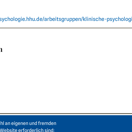
sychologie.hhu.de/arbeitsgruppen/klinische-psycholog
n
ahl an eigenen und fremden
Login Intranet
Hei
Website erforderlich sind;