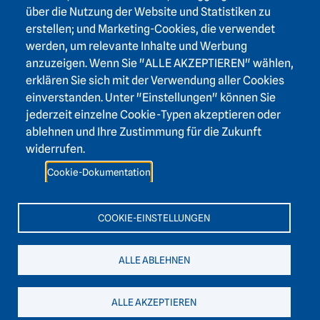
über die Nutzung der Website und Statistiken zu
Karlstraße 4
erstellen; und Marketing-Cookies, die verwendet
69117 Heidelberg
werden, um relevante Inhalte und Werbung
+49 6221 / 54 32 65
anzuzeigen. Wenn Sie "ALLE AKZEPTIEREN" wählen,
hadw@hadw-bw.de
erklären Sie sich mit der Verwendung aller Cookies
einverstanden. Unter "Einstellungen" können Sie
jederzeit einzelne Cookie-Typen akzeptieren oder
Footer area two
Login Intranet
ablehnen und Ihre Zustimmung für die Zukunft
Presse
widerrufen.
Förderverein
Cookie-Dokumentation
Kontakt
Barrierefreiheit
COOKIE-EINSTELLUNGEN
Leichte Sprache
ALLE ABLEHNEN
ALLE AKZEPTIEREN
Impressum
Datenschutz
Cookies