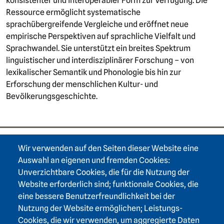
konsistenter und interoperabler Form zur Verfügung. Die
Ressource ermöglicht systematische
sprachübergreifende Vergleiche und eröffnet neue
empirische Perspektiven auf sprachliche Vielfalt und
Sprachwandel. Sie unterstützt ein breites Spektrum
linguistischer und interdisziplinärer Forschung – von
lexikalischer Semantik und Phonologie bis hin zur
Erforschung der menschlichen Kultur- und
Bevölkerungsgeschichte.
Wir verwenden auf den Seiten dieser Website eine
Footer area one
Auswahl an eigenen und fremden Cookies:
Unverzichtbare Cookies, die für die Nutzung der
Website erforderlich sind; funktionale Cookies, die
eine bessere Benutzerfreundlichkeit bei der
Nutzung der Website ermöglichen; Leistungs-
Footer area three
Heidelberger Akademie der Wissenschaften
Cookies, die wir verwenden, um aggregierte Daten