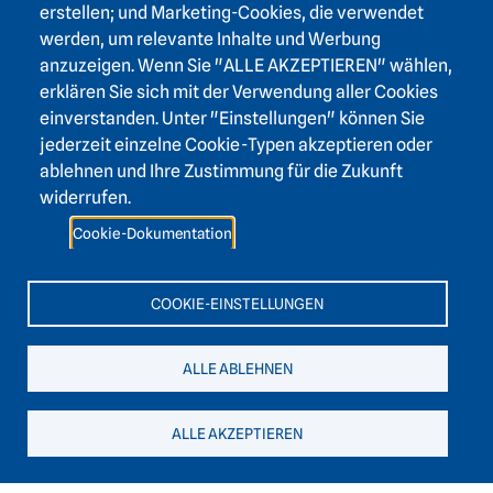
erstellen; und Marketing-Cookies, die verwendet
werden, um relevante Inhalte und Werbung
anzuzeigen. Wenn Sie "ALLE AKZEPTIEREN" wählen,
erklären Sie sich mit der Verwendung aller Cookies
Footer area one
einverstanden. Unter "Einstellungen" können Sie
jederzeit einzelne Cookie-Typen akzeptieren oder
ablehnen und Ihre Zustimmung für die Zukunft
widerrufen.
Footer area three
Heidelberger Akademie der Wissenschaften
Cookie-Dokumentation
Karlstraße 4
69117 Heidelberg
COOKIE-EINSTELLUNGEN
+49 6221 / 54 32 65
ALLE ABLEHNEN
hadw@hadw-bw.de
ALLE AKZEPTIEREN
Footer area two
Login Intranet
Presse