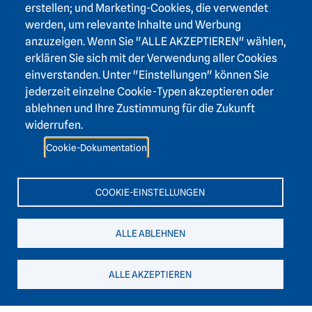
erstellen; und Marketing-Cookies, die verwendet
werden, um relevante Inhalte und Werbung
anzuzeigen. Wenn Sie "ALLE AKZEPTIEREN" wählen,
erklären Sie sich mit der Verwendung aller Cookies
Footer area one
einverstanden. Unter "Einstellungen" können Sie
jederzeit einzelne Cookie-Typen akzeptieren oder
ablehnen und Ihre Zustimmung für die Zukunft
widerrufen.
Footer area three
Heidelberger Akademie der Wissenschaften
Cookie-Dokumentation
Karlstraße 4
69117 Heidelberg
COOKIE-EINSTELLUNGEN
+49 6221 / 54 32 65
ALLE ABLEHNEN
hadw@hadw-bw.de
ALLE AKZEPTIEREN
Footer area two
Login Intranet
Presse