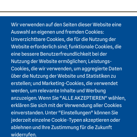
Wir verwenden auf den Seiten dieser Website eine
Footer area one
Auswahl an eigenen und fremden Cookies:
Unverzichtbare Cookies, die für die Nutzung der
Website erforderlich sind; funktionale Cookies, die
eine bessere Benutzerfreundlichkeit bei der
Nutzung der Website ermöglichen; Leistungs-
Footer area three
Heidelberger Akademie der Wissenschaften
Cookies, die wir verwenden, um aggregierte Daten
über die Nutzung der Website und Statistiken zu
Karlstraße 4
erstellen; und Marketing-Cookies, die verwendet
69117 Heidelberg
werden, um relevante Inhalte und Werbung
+49 6221 / 54 32 65
anzuzeigen. Wenn Sie "ALLE AKZEPTIEREN" wählen,
hadw@hadw-bw.de
erklären Sie sich mit der Verwendung aller Cookies
einverstanden. Unter "Einstellungen" können Sie
jederzeit einzelne Cookie-Typen akzeptieren oder
Footer area two
Login Intranet
ablehnen und Ihre Zustimmung für die Zukunft
Presse
widerrufen.