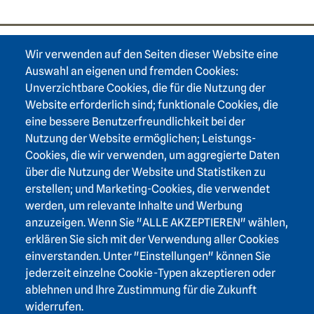
Wir verwenden auf den Seiten dieser Website eine
Footer area one
Auswahl an eigenen und fremden Cookies:
Unverzichtbare Cookies, die für die Nutzung der
Website erforderlich sind; funktionale Cookies, die
eine bessere Benutzerfreundlichkeit bei der
Nutzung der Website ermöglichen; Leistungs-
Footer area three
Heidelberger Akademie der Wissenschaften
Cookies, die wir verwenden, um aggregierte Daten
über die Nutzung der Website und Statistiken zu
Karlstraße 4
erstellen; und Marketing-Cookies, die verwendet
69117 Heidelberg
werden, um relevante Inhalte und Werbung
+49 6221 / 54 32 65
anzuzeigen. Wenn Sie "ALLE AKZEPTIEREN" wählen,
hadw@hadw-bw.de
erklären Sie sich mit der Verwendung aller Cookies
einverstanden. Unter "Einstellungen" können Sie
jederzeit einzelne Cookie-Typen akzeptieren oder
Footer area two
Login Intranet
ablehnen und Ihre Zustimmung für die Zukunft
Presse
widerrufen.