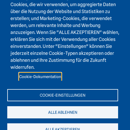
Footer area three
Heidelberger Akademie der Wissenschaften
Cookies, die wir verwenden, um aggregierte Daten
über die Nutzung der Website und Statistiken zu
Karlstraße 4
erstellen; und Marketing-Cookies, die verwendet
69117 Heidelberg
werden, um relevante Inhalte und Werbung
+49 6221 / 54 32 65
anzuzeigen. Wenn Sie "ALLE AKZEPTIEREN" wählen,
hadw@hadw-bw.de
erklären Sie sich mit der Verwendung aller Cookies
einverstanden. Unter "Einstellungen" können Sie
jederzeit einzelne Cookie-Typen akzeptieren oder
Footer area two
Login Intranet
ablehnen und Ihre Zustimmung für die Zukunft
Presse
widerrufen.
Förderverein
Cookie-Dokumentation
Kontakt
Barrierefreiheit
COOKIE-EINSTELLUNGEN
Leichte Sprache
ALLE ABLEHNEN
ALLE AKZEPTIEREN