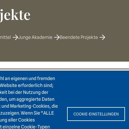
jekte
mittel
Junge Akademie
Beendete Projekte
ahl an eigenen und fremden
e
Footer area two
F
Login Intranet
Hei
Website erforderlich sind;
Presse
keit bei der Nutzung der
Karl
den, um aggregierte Daten
Förderverein
6911
; und Marketing-Cookies, die
Kontakt
nzuzeigen. Wenn Sie "ALLE
COOKIE-EINSTELLUNGEN
Barrierefreiheit
+
ung aller Cookies
Leichte Sprache
it einzelne Cookie-Typen