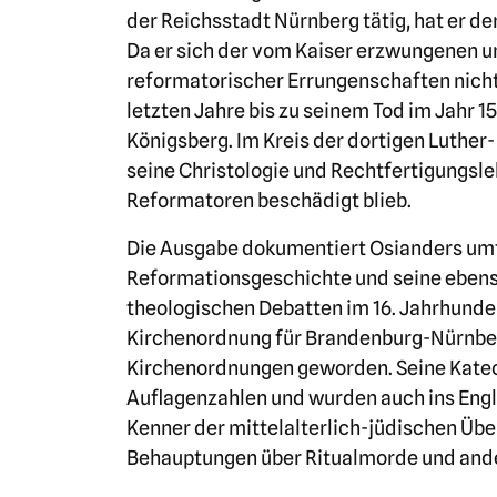
der Reichsstadt Nürnberg tätig, hat er d
Da er sich der vom Kaiser erzwungenen 
reformatorischer Errungenschaften nicht 
letzten Jahre bis zu seinem Tod im Jahr 1
Königsberg. Im Kreis der dortigen Luthe
seine Christologie und Rechtfertigungsle
Reformatoren beschädigt blieb.
Die Ausgabe dokumentiert Osianders um
Reformationsgeschichte und seine ebenso
theologischen Debatten im 16. Jahrhunde
Kirchenordnung für Brandenburg-Nürnberg
Kirchenordnungen geworden. Seine Kate
Auflagenzahlen und wurden auch ins Engli
Kenner der mittelalterlich-jüdischen Übe
Behauptungen über Ritualmorde und and