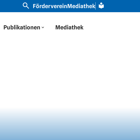
 auf Osteuropa durch eine russische Brille geschaut“ | 
Förderverein
Mediathek
Publikationen
Mediathek