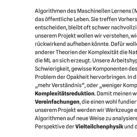
Algorithmen des Maschinellen Lernens (
das öffentliche Leben. Sie treffen Vorher
entscheiden, bleibt oft schwer nachvollz
unserem Projekt wollen wir verstehen, wi
rückwirkend aufheben könnte. Dafür woll
anderer Theorien der Komplexität die Natu
die ML an sich erzeugt. Unsere Arbeitshyp
Schwierigkeit, gewisse Komponenten des
Problem der Opakheit hervorbringen. In d
„mehr Verständnis”, oder „weniger Komp
Komplexitätsreduktion
. Damit meinen 
Vereinfachungen
, die einen wohl fundie
unserem Projekt werden wir Werkzeuge e
Algorithmen auf neue Weise zu analysier
Perspektive der
Vielteilchenphysik
und 