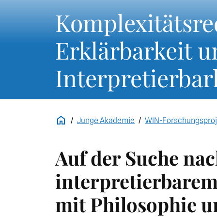
Komplexitätsre
Erklärbarkeit 
Interpretierbar
Junge Akademie
WIN-Forschungsproj
Auf der Suche na
interpretierbare
mit Philosophie u