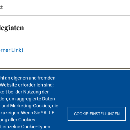
kt
egiaten
erner Link)
ahl an eigenen und fremden
e
Footer area two
F
Login Intranet
Hei
Website erforderlich sind;
Presse
keit bei der Nutzung der
Karl
den, um aggregierte Daten
Förderverein
6911
; und Marketing-Cookies, die
Kontakt
nzuzeigen. Wenn Sie "ALLE
COOKIE-EINSTELLUNGEN
Barrierefreiheit
+
ung aller Cookies
Leichte Sprache
it einzelne Cookie-Typen