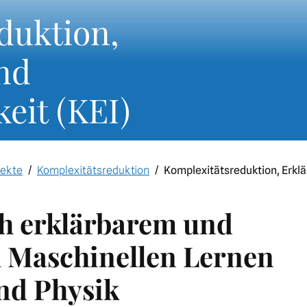
duktion,
und
keit (KEI)
ekte
Komplexitätsreduktion
Komplexitätsreduktion, Erklär
ch erklärbarem und
m Maschinellen Lernen
nd Physik