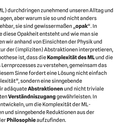
ML) durchdringen zunehmend unseren Alltag und
sagen, aber warum sie so und nicht anders
iehbar, sie sind gewissermaßen „
opak
“. In
e diese Opakheit entsteht und wie man sie
en wir anhand von Einsichten der Physik und
r der (impliziten) Abstraktionen interpretieren,
othese ist, dass die
Komplexität des ML
und die
 Lernprozesses zu verstehen, gemeinsam das
iesem Sinne fordert eine Lösung nicht einfach
lexität”, sondern eine sinngebende
wir adäquate
Abstraktionen
und nicht triviale
rten
Verständniszugang
gewährleisten. In
ntwickeln, um die Komplexität der ML-
en und sinngebende Reduktionen aus der
der
Philosophie
aufzufinden.