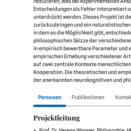
reduzieren, was bei experimentellen Ansä
Entscheidungen als Fehler interpretiert 
unterdrückt werden. Dieses Projekt ist d
zurückzubringen und ein naturalistische
in dem es die Möglichkeit gibt, entschied
philosophischen Skizze der verschiedenen
in empirisch bewertbare Parameter und e
empirischen Erhebung verschiedener Arte
auf zwei zentrale Kontexte menschliche
Kooperation. Die theoretischen und empi
der anerkannten neurokognitiven und phi
Personen
Publikationen
Konta
Projektleitung
Prof. Dr. Verena Wagner, Philosophie, HU