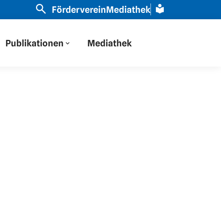
haben auf Osteuropa durch eine russische Brille gescha
Förderverein
Mediathek
Publikationen
Mediathek