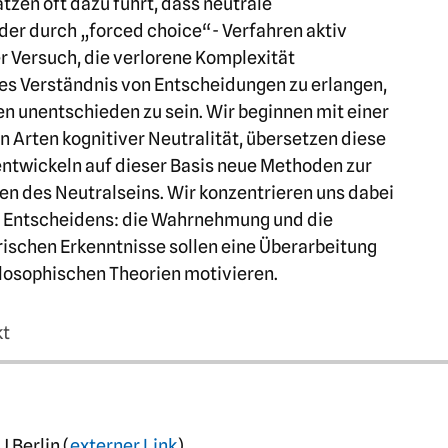
tzen oft dazu führt, dass neutrale
oder durch „forced choice“- Verfahren aktiv
er Versuch, die verlorene Komplexität
res Verständnis von Entscheidungen zu erlangen,
en unentschieden zu sein. Wir beginnen mit einer
 Arten kognitiver Neutralität, übersetzen diese
ntwickeln auf dieser Basis neue Methoden zur
n des Neutralseins. Wir konzentrieren uns dabei
n Entscheidens: die Wahrnehmung und die
rischen Erkenntnisse sollen eine Überarbeitung
losophischen Theorien motivieren.
kt
 Berlin (
externer Link
)