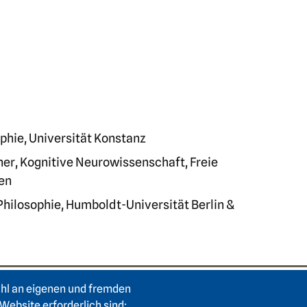
phie, Universität Konstanz
ner, Kognitive Neurowissenschaft, Freie
gen
 Philosophie, Humboldt-Universität Berlin &
ahl an eigenen und fremden
Login Intranet
Hei
Website erforderlich sind;