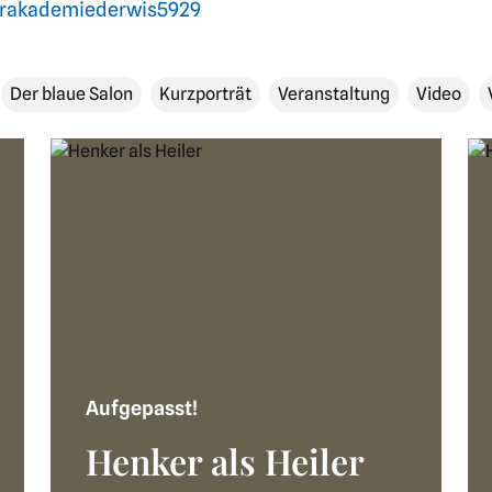
erakademiederwis5929
Der blaue Salon
Kurzporträt
Veranstaltung
Video
Aufgepasst!
Henker als Heiler