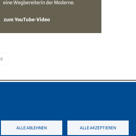
eine Wegbereiterin der Moderne.
zum YouTube-Video
te
ooter area three
delberger Akademie der Wissenschaften
straße 4
7 Heidelberg
ALLE ABLEHNEN
ALLE AKZEPTIEREN
49 6221 / 54 32 65