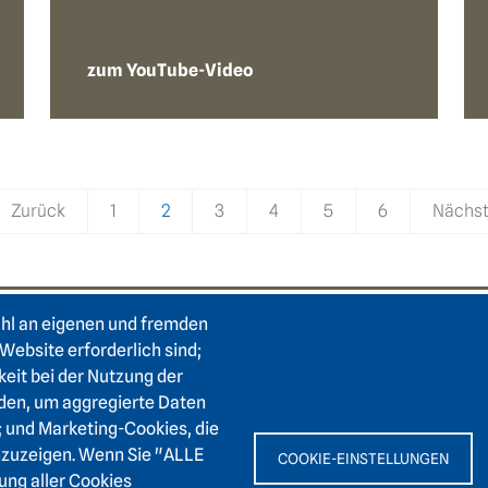
zum YouTube-Video
Zurück
1
2
3
4
5
6
Nächs
ahl an eigenen und fremden
e
Footer area two
F
Login Intranet
Hei
Website erforderlich sind;
keit bei der Nutzung der
Presse
Karl
den, um aggregierte Daten
Förderverein
6911
; und Marketing-Cookies, die
Kontakt
nzuzeigen. Wenn Sie "ALLE
COOKIE-EINSTELLUNGEN
Barrierefreiheit
+
ung aller Cookies