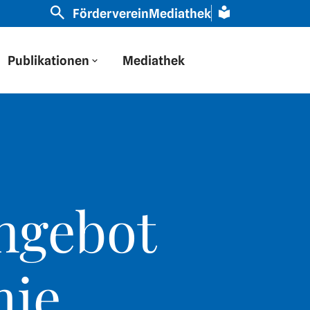
Osteuropa durch eine russische Brille geschaut“ | Slav
Förderverein
Mediathek
Publikationen
Mediathek
ngebot
mie