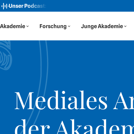
r Podcast: Der Blaue Salon
Neue Folge: „Wir haben auf 
Akademie
Forschung
Junge Akademie
Mediales A
der Akade