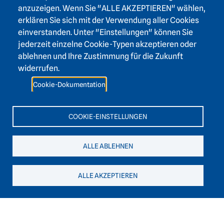
Footer area three
Heidelberger Akademie der Wissenschaften
anzuzeigen. Wenn Sie "ALLE AKZEPTIEREN" wählen,
erklären Sie sich mit der Verwendung aller Cookies
Karlstraße 4
einverstanden. Unter "Einstellungen" können Sie
69117 Heidelberg
jederzeit einzelne Cookie-Typen akzeptieren oder
+49 6221 / 54 32 65
ablehnen und Ihre Zustimmung für die Zukunft
hadw@hadw-bw.de
widerrufen.
Cookie-Dokumentation
Footer area two
Login Intranet
Presse
COOKIE-EINSTELLUNGEN
Förderverein
Kontakt
ALLE ABLEHNEN
Barrierefreiheit
Leichte Sprache
ALLE AKZEPTIEREN