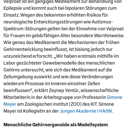
Valproat ist ein gängiges Medikament zur Behandlung von
Epilepsie und kommt auch bei bipolaren Störungen zum
Einsatz. Wegen des bekannten erhöhten Risikos für
neurologische Entwicklungsstörungen wie Autismus-
Spektrum-Störungen gelten bei der Einnahme von Valproat
für Frauen im gebärfähigen Alter besondere Warnhinweise.
Wie genau das Medikament die Mechanismen der frühen
Gehirnentwicklung beeinflusst, ist bislang jedoch nur
unzureichend erforscht. „Wir haben erstmals mithilfe im
Labor gezüchteter Gewebemodelle des menschlichen
Gehirns untersucht, wie sich das Medikament auf die
Zellumgebung auswirkt und wie diese Veränderungen
wiederum Prozesse im Inneren einzelner Zellen
beeinflussen“, erklärt Zeynep Yentür, wissenschaftliche
Mitarbeiterin in der Arbeitsgruppe von Professorin
Simone
Mayer
am Zoologischen Institut (ZOO) des KIT. Simone
Mayer ist Kollegiatin an der
Jungen Akademie I HAdW
.
Menschliche Gehirnorganoide als Modellsystem