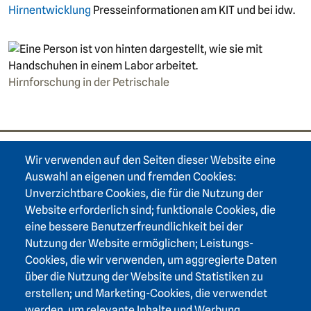
Hirnentwicklung
Presseinformationen am KIT und bei idw.
Hirnforschung in der Petrischale
Wir verwenden auf den Seiten dieser Website eine
Footer area one
Auswahl an eigenen und fremden Cookies:
Unverzichtbare Cookies, die für die Nutzung der
Website erforderlich sind; funktionale Cookies, die
eine bessere Benutzerfreundlichkeit bei der
Nutzung der Website ermöglichen; Leistungs-
Footer area three
Heidelberger Akademie der Wissenschaften
Cookies, die wir verwenden, um aggregierte Daten
über die Nutzung der Website und Statistiken zu
Karlstraße 4
erstellen; und Marketing-Cookies, die verwendet
69117 Heidelberg
werden, um relevante Inhalte und Werbung