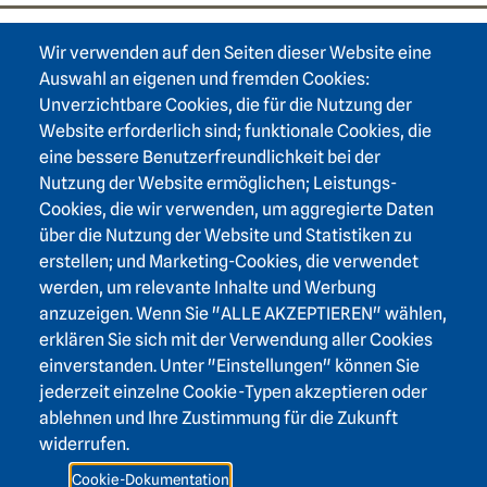
Wir verwenden auf den Seiten dieser Website eine
Footer area one
Auswahl an eigenen und fremden Cookies:
Unverzichtbare Cookies, die für die Nutzung der
Website erforderlich sind; funktionale Cookies, die
eine bessere Benutzerfreundlichkeit bei der
Nutzung der Website ermöglichen; Leistungs-
Footer area three
Heidelberger Akademie der Wissenschaften
Cookies, die wir verwenden, um aggregierte Daten
über die Nutzung der Website und Statistiken zu
Karlstraße 4
erstellen; und Marketing-Cookies, die verwendet
69117 Heidelberg
werden, um relevante Inhalte und Werbung
+49 6221 / 54 32 65
anzuzeigen. Wenn Sie "ALLE AKZEPTIEREN" wählen,
hadw@hadw-bw.de
erklären Sie sich mit der Verwendung aller Cookies
einverstanden. Unter "Einstellungen" können Sie
jederzeit einzelne Cookie-Typen akzeptieren oder
Footer area two
Login Intranet
ablehnen und Ihre Zustimmung für die Zukunft
Presse
widerrufen.
Förderverein
Cookie-Dokumentation