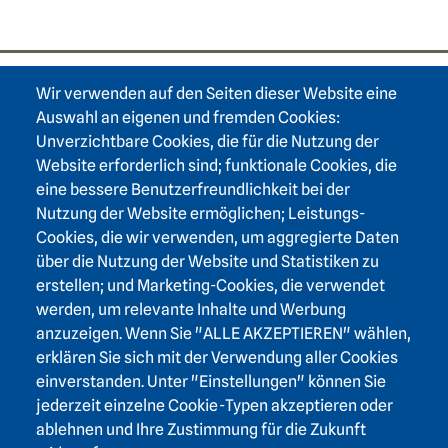
Wir verwenden auf den Seiten dieser Website eine
Footer area one
Auswahl an eigenen und fremden Cookies:
Unverzichtbare Cookies, die für die Nutzung der
Website erforderlich sind; funktionale Cookies, die
eine bessere Benutzerfreundlichkeit bei der
Nutzung der Website ermöglichen; Leistungs-
Footer area three
Heidelberger Akademie der Wissenschaften
Cookies, die wir verwenden, um aggregierte Daten
über die Nutzung der Website und Statistiken zu
Karlstraße 4
erstellen; und Marketing-Cookies, die verwendet
69117 Heidelberg
werden, um relevante Inhalte und Werbung
+49 6221 / 54 32 65
anzuzeigen. Wenn Sie "ALLE AKZEPTIEREN" wählen,
hadw@hadw-bw.de
erklären Sie sich mit der Verwendung aller Cookies
einverstanden. Unter "Einstellungen" können Sie
jederzeit einzelne Cookie-Typen akzeptieren oder
Footer area two
Login Intranet
ablehnen und Ihre Zustimmung für die Zukunft
Presse