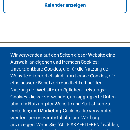
Kalender anzeigen
Wir verwenden auf den Seiten dieser Website eine
Footer area one
Auswahl an eigenen und fremden Cookies:
Unverzichtbare Cookies, die für die Nutzung der
Website erforderlich sind; funktionale Cookies, die
eine bessere Benutzerfreundlichkeit bei der
Nutzung der Website ermöglichen; Leistungs-
Footer area three
Heidelberger Akademie der Wissenschaften
Cookies, die wir verwenden, um aggregierte Daten
über die Nutzung der Website und Statistiken zu
Karlstraße 4
erstellen; und Marketing-Cookies, die verwendet
69117 Heidelberg
werden, um relevante Inhalte und Werbung
+49 6221 / 54 32 65
anzuzeigen. Wenn Sie "ALLE AKZEPTIEREN" wählen,
hadw@hadw-bw.de