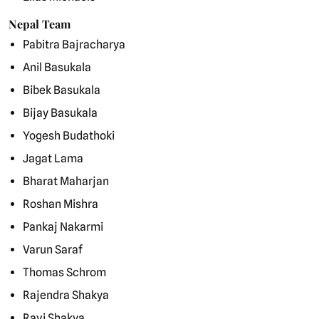
Nepal Team
Pabitra Bajracharya
Anil Basukala
Bibek Basukala
Bijay Basukala
Yogesh Budathoki
Jagat Lama
Bharat Maharjan
Roshan Mishra
Pankaj Nakarmi
Varun Saraf
Thomas Schrom
Rajendra Shakya
Ravi Shakya