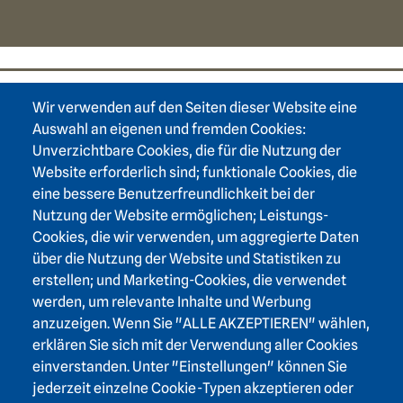
Wir verwenden auf den Seiten dieser Website eine
Footer area one
Auswahl an eigenen und fremden Cookies:
Unverzichtbare Cookies, die für die Nutzung der
Website erforderlich sind; funktionale Cookies, die
eine bessere Benutzerfreundlichkeit bei der
Nutzung der Website ermöglichen; Leistungs-
Footer area three
Heidelberger Akademie der Wissenschaften
Cookies, die wir verwenden, um aggregierte Daten
über die Nutzung der Website und Statistiken zu
Karlstraße 4
erstellen; und Marketing-Cookies, die verwendet
69117 Heidelberg
werden, um relevante Inhalte und Werbung
+49 6221 / 54 32 65
anzuzeigen. Wenn Sie "ALLE AKZEPTIEREN" wählen,
hadw@hadw-bw.de
erklären Sie sich mit der Verwendung aller Cookies
einverstanden. Unter "Einstellungen" können Sie
jederzeit einzelne Cookie-Typen akzeptieren oder
Footer area two
Login Intranet