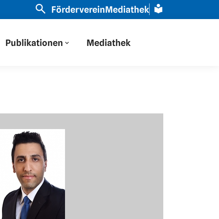
europa durch eine russische Brille geschaut“ | Slavist
Förderverein
Mediathek
Publikationen
Mediathek