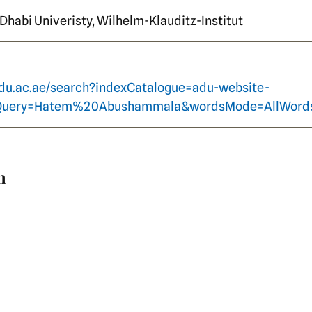
Dhabi Univeristy, Wilhelm-Klauditz-Institut
du.ac.ae/search?indexCatalogue=adu-website-
Query=Hatem%20Abushammala&wordsMode=AllWord
n