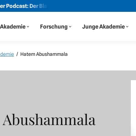
Podcast: Der Blaue Salon
Neue Folge: „Wir haben auf Ost
Akademie
Forschung
Junge Akademie
ademie
Hatem Abushammala
 Abushammala