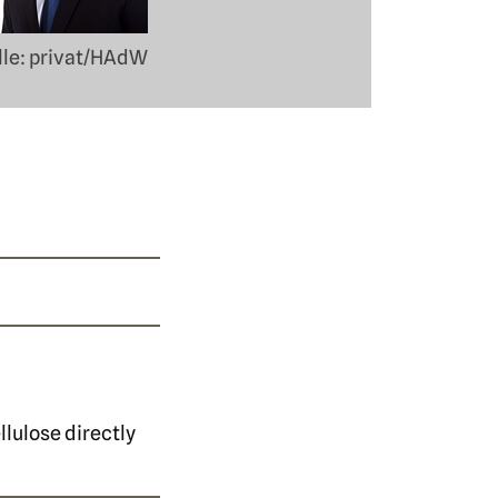
lle: privat/HAdW
llulose directly