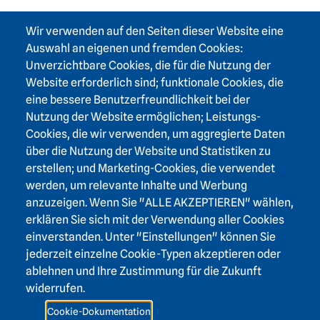
Footer area one
Wir verwenden auf den Seiten dieser Website eine
Auswahl an eigenen und fremden Cookies:
Unverzichtbare Cookies, die für die Nutzung der
Website erforderlich sind; funktionale Cookies, die
eine bessere Benutzerfreundlichkeit bei der
Footer area three
Nutzung der Website ermöglichen; Leistungs-
Heidelberger Akademie der Wissenschaften
Cookies, die wir verwenden, um aggregierte Daten
Karlstraße 4
über die Nutzung der Website und Statistiken zu
69117 Heidelberg
erstellen; und Marketing-Cookies, die verwendet
werden, um relevante Inhalte und Werbung
+49 6221 / 54 32 65
anzuzeigen. Wenn Sie "ALLE AKZEPTIEREN" wählen,
hadw@hadw-bw.de
erklären Sie sich mit der Verwendung aller Cookies
einverstanden. Unter "Einstellungen" können Sie
Footer area two
jederzeit einzelne Cookie-Typen akzeptieren oder
Login Intranet
ablehnen und Ihre Zustimmung für die Zukunft
Presse
widerrufen.
Förderverein
Cookie-Dokumentation
Kontakt