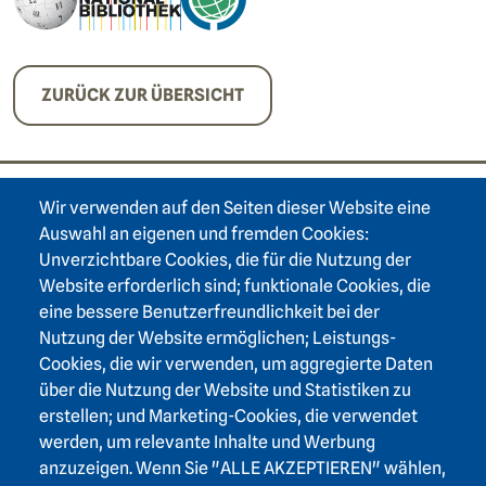
ZURÜCK ZUR ÜBERSICHT
Wir verwenden auf den Seiten dieser Website eine
Footer area one
Auswahl an eigenen und fremden Cookies:
Unverzichtbare Cookies, die für die Nutzung der
Website erforderlich sind; funktionale Cookies, die
eine bessere Benutzerfreundlichkeit bei der
Nutzung der Website ermöglichen; Leistungs-
Footer area three
Heidelberger Akademie der Wissenschaften
Cookies, die wir verwenden, um aggregierte Daten
über die Nutzung der Website und Statistiken zu
Karlstraße 4
erstellen; und Marketing-Cookies, die verwendet
69117 Heidelberg
werden, um relevante Inhalte und Werbung
+49 6221 / 54 32 65
anzuzeigen. Wenn Sie "ALLE AKZEPTIEREN" wählen,