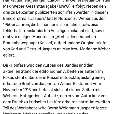
Hanke, der langjährigen Editorin und Generalredaktorin der
Max-Weber-Gesamtausgabe (MWG), erfolgt. Neben den
drei zu Lebzeiten publizierten Schriften werden in diesem
Band erstmals Jaspers’ letzte Notizen zu Weber aus den
1960er Jahren, die bisher nur in spärlichen, teilweise
fehlerhaft transkribierten Auszügen bekannt sind, sowie
erst vor einigen Monaten im „Archiv der deutschen
Frauenbewegung“ (Kassel) aufgefundene Originalbriefe
von Karl und Gertrud Jaspers an Max bzw. Marianne Weber
ediert.
Dirk Fonfara wird den Aufbau des Bandes und den
aktuellen Stand der editorischen Arbeiten erläutern. Im
Fokus steht dabei der in Kassel entdeckte, bislang einzig
erhaltene Brief von Jaspers an Weber. Er stammt vom
November 1913 und befasst sich auf sieben Seiten mit
Webers „Kategorien“-Aufsatz, den er vom Autor kurz vor
dem Druck zu kritischer Lektüre erhalten hatte. Im zweiten
Teil des Workshops wird Bernd Weidmann Jaspers’ letzte