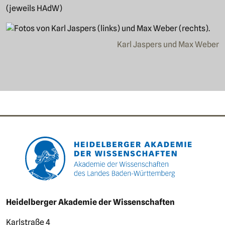
(jeweils HAdW)
Bild
Karl Jaspers und Max Weber
Footer area one
Footer area three
Heidelberger Akademie der Wissenschaften
Karlstraße 4