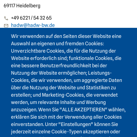
69117 Heidelberg
+49 6221 / 54 32 65
hadw@hadw-bw.de
Wir verwenden auf den Seiten dieser Website eine
Footer area two
Auswahl an eigenen und fremden Cookies:
Login Intranet
Unverzichtbare Cookies, die für die Nutzung der
Presse
Website erforderlich sind; funktionale Cookies, die
Förderverein
eine bessere Benutzerfreundlichkeit bei der
Kontakt
Nutzung der Website ermöglichen; Leistungs-
Barrierefreiheit
Cookies, die wir verwenden, um aggregierte Daten
Leichte Sprache
über die Nutzung der Website und Statistiken zu
erstellen; und Marketing-Cookies, die verwendet
werden, um relevante Inhalte und Werbung
anzuzeigen. Wenn Sie "ALLE AKZEPTIEREN" wählen,
erklären Sie sich mit der Verwendung aller Cookies
einverstanden. Unter "Einstellungen" können Sie
Impressum
Datenschutz
Cookies
jederzeit einzelne Cookie-Typen akzeptieren oder