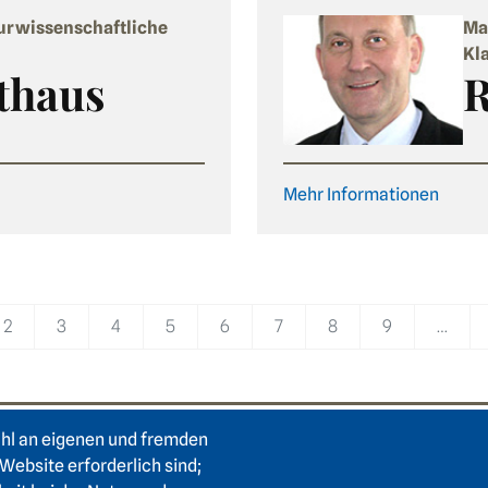
urwissenschaftliche
Ma
Kl
thaus
R
Mehr Informationen
2
3
4
5
6
7
8
9
…
ahl an eigenen und fremden
e
Footer area two
F
Login Intranet
Hei
Website erforderlich sind;