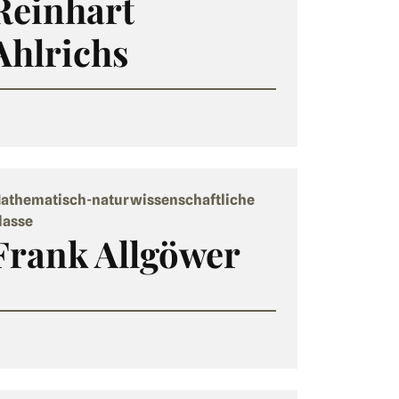
Reinhart
Ahlrichs
athematisch-naturwissenschaftliche
lasse
Frank Allgöwer