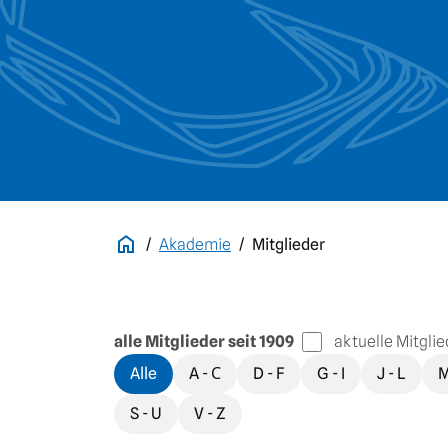
Akademie
Mitglieder
alle Mitglieder seit 1909
aktuelle Mitglie
alle Mitglieder seit 1909 / aktuelle Mitglieder
Alle
A - С
D - F
G - I
J - L
M
S - U
V - Z