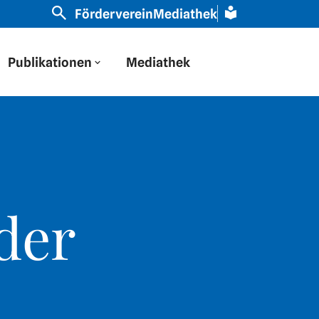
sche Brille geschaut“ | Slavistin Schamma Schahadat im
Förderverein
Mediathek
Publikationen
Mediathek
der