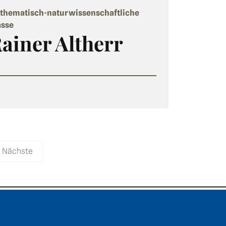
thematisch-naturwissenschaftliche
asse
ainer Altherr
Nächste
ooter area three
delberger Akademie der Wissenschaften