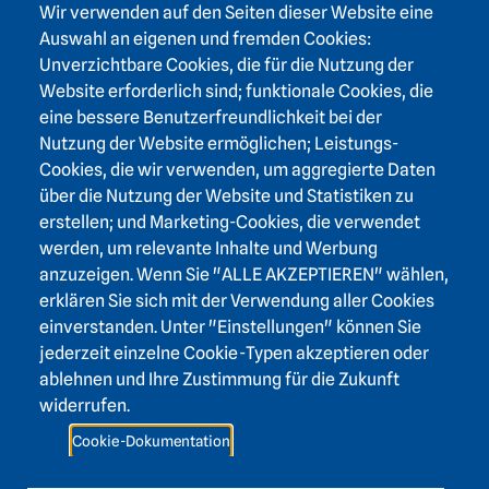
Wir verwenden auf den Seiten dieser Website eine
Footer area one
Auswahl an eigenen und fremden Cookies:
Unverzichtbare Cookies, die für die Nutzung der
Website erforderlich sind; funktionale Cookies, die
eine bessere Benutzerfreundlichkeit bei der
Nutzung der Website ermöglichen; Leistungs-
Footer area three
Heidelberger Akademie der Wissenschaften
Cookies, die wir verwenden, um aggregierte Daten
über die Nutzung der Website und Statistiken zu
Karlstraße 4
erstellen; und Marketing-Cookies, die verwendet
69117 Heidelberg
werden, um relevante Inhalte und Werbung
+49 6221 / 54 32 65
anzuzeigen. Wenn Sie "ALLE AKZEPTIEREN" wählen,
hadw@hadw-bw.de
erklären Sie sich mit der Verwendung aller Cookies
einverstanden. Unter "Einstellungen" können Sie
jederzeit einzelne Cookie-Typen akzeptieren oder
Footer area two
Login Intranet
ablehnen und Ihre Zustimmung für die Zukunft
Presse
widerrufen.
Förderverein
Cookie-Dokumentation
Kontakt
Barrierefreiheit